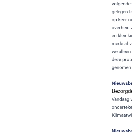
volgende: 
gelegen t
op keer n
overheid 
en kleink
mede af v
we alleen
deze prob
genomen 
Nieuwsbe
Bezorgde
Vandaag w
onderteke
Klimaatwi
Nieuwsbr