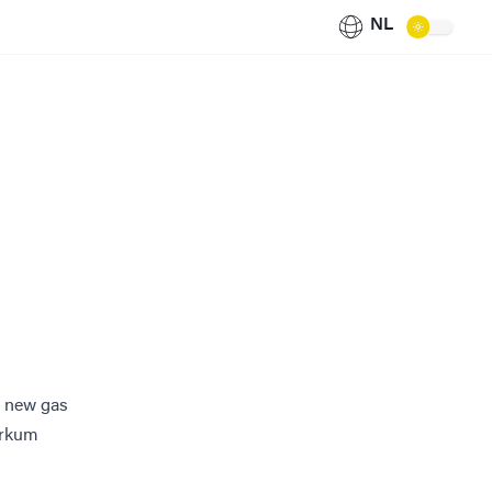
NL
r new gas
Borkum