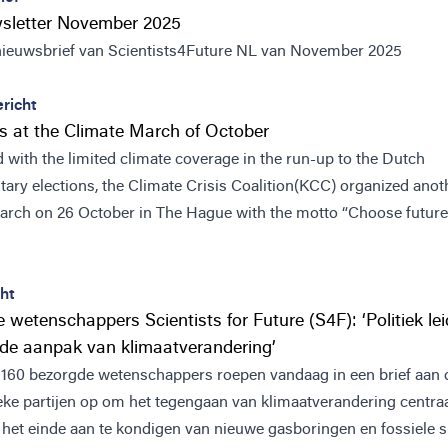
sletter November 2025
 nieuwsbrief van Scientists4Future NL van November 2025
richt
ts at the Climate March of October
d with the limited climate coverage in the run-up to the Dutch
tary elections, the Climate Crisis Coalition(KCC) organized anot
arch on 26 October in The Hague with the motto “Choose future
ht
 wetenschappers Scientists for Future (S4F): ‘Politiek lei
in de aanpak van klimaatverandering’
160 bezorgde wetenschappers roepen vandaag in een brief aan d
ieke partijen op om het tegengaan van klimaatverandering centraa
n het einde aan te kondigen van nieuwe gasboringen en fossiele s