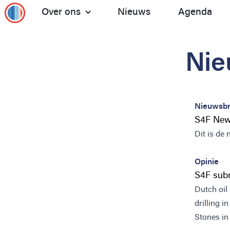
Over ons
Nieuws
Agenda
Toon het submenu: Over ons
Nie
Nieuwsbr
S4F New
Dit is de
Opinie
S4F subm
Dutch oil
drilling i
Stones in