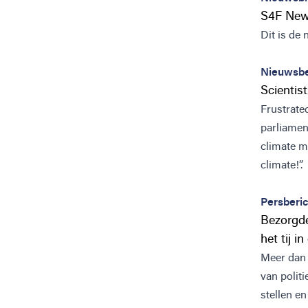
S4F New
Dit is de
Nieuwsbe
Scientis
Frustrate
parliamen
climate m
climate!”.
Persberic
Bezorgde
het tij 
Meer dan 
van polit
stellen e