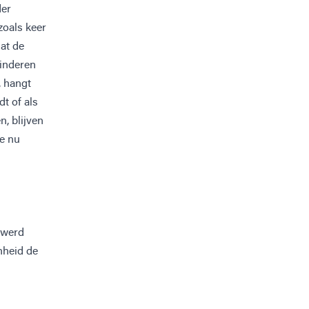
der
zoals keer
at de
kinderen
, hangt
t of als
, blijven
ie nu
 werd
nheid de