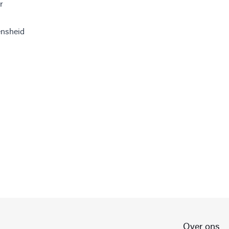
r
ensheid
Over ons