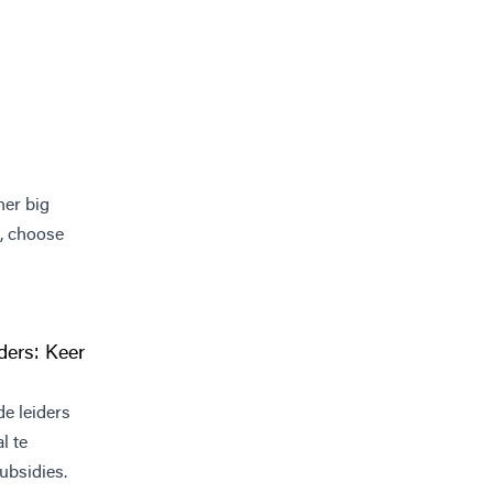
her big
, choose
ders: Keer
e leiders
l te
ubsidies.