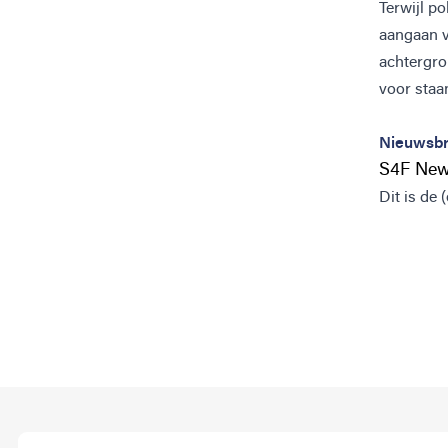
Terwijl po
aangaan v
achtergro
voor staa
Nieuwsbr
S4F News
Dit is de