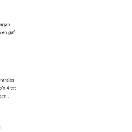
arjan
n en gaf
entrales
’n 4 tot
en...
t