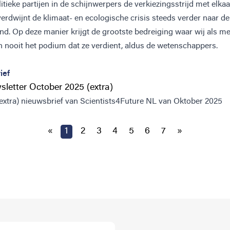
litieke partijen in de schijnwerpers de verkiezingsstrijd met elkaa
erdwijnt de klimaat- en ecologische crisis steeds verder naar de
nd. Op deze manier krijgt de grootste bedreiging waar wij als m
n nooit het podium dat ze verdient, aldus de wetenschappers.
ief
letter October 2025 (extra)
 (extra) nieuwsbrief van Scientists4Future NL van Oktober 2025
«
1
2
3
4
5
6
7
»