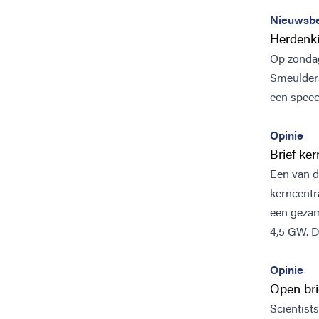
Nieuwsbe
Herdenki
Op zondag
Smeulders 
een speech
Opinie
Brief ke
Een van d
kerncentra
een gezame
4,5 GW. D
Opinie
Open bri
Scientist